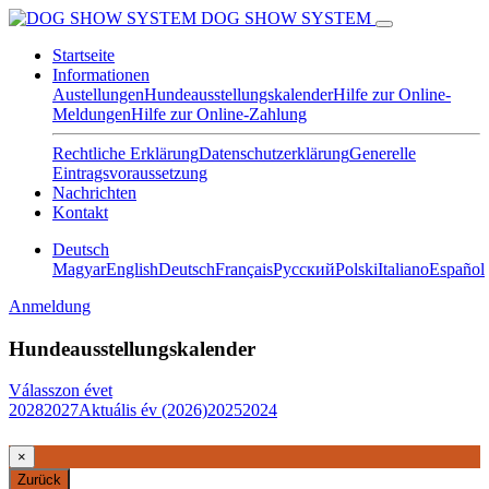
DOG SHOW SYSTEM
Startseite
Informationen
Austellungen
Hundeausstellungskalender
Hilfe zur Online-
Meldungen
Hilfe zur Online-Zahlung
Rechtliche Erklärung
Datenschutzerklärung
Generelle
Eintragsvoraussetzung
Nachrichten
Kontakt
Deutsch
Magyar
English
Deutsch
Français
Pусский
Polski
Italiano
Español
Anmeldung
Hundeausstellungskalender
Válasszon évet
2028
2027
Aktuális év (2026)
2025
2024
×
Zurück