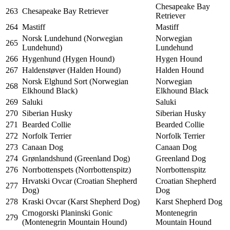
Chesapeake Bay
263
Chesapeake Bay Retriever
Retriever
264
Mastiff
Mastiff
Norsk Lundehund (Norwegian
Norwegian
265
Lundehund)
Lundehund
266
Hygenhund (Hygen Hound)
Hygen Hound
267
Haldenstøver (Halden Hound)
Halden Hound
Norsk Elghund Sort (Norwegian
Norwegian
268
Elkhound Black)
Elkhound Black
269
Saluki
Saluki
270
Siberian Husky
Siberian Husky
271
Bearded Collie
Bearded Collie
272
Norfolk Terrier
Norfolk Terrier
273
Canaan Dog
Canaan Dog
274
Grønlandshund (Greenland Dog)
Greenland Dog
276
Norrbottenspets (Norrbottenspitz)
Norrbottenspitz
Hrvatski Ovcar (Croatian Shepherd
Croatian Shepherd
277
Dog)
Dog
278
Kraski Ovcar (Karst Shepherd Dog)
Karst Shepherd Dog
Crnogorski Planinski Gonic
Montenegrin
279
(Montenegrin Mountain Hound)
Mountain Hound