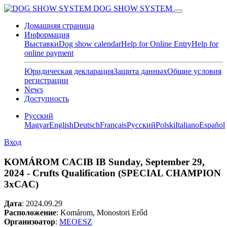
DOG SHOW SYSTEM
Домашняя страница
Информация
Выставки
Dog show calendar
Help for Online Entry
Help for
online payment
Юридическая декларация
Защита данных
Общие условия
регистрации
News
Доступность
Pусский
Magyar
English
Deutsch
Français
Pусский
Polski
Italiano
Español
Вход
KOMÁROM CACIB IB Sunday, September 29,
2024 - Crufts Qualification (SPECIAL CHAMPION
3xCAC)
Дата
:
2024.09.29
Расположение
: Komárom, Monostori Erőd
Организоатор
:
MEOESZ