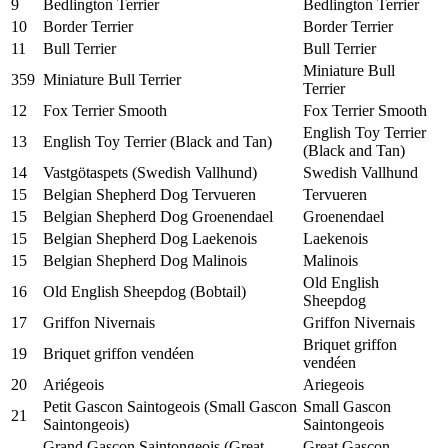
9
Bedlington Terrier
Bedlington Terrier
10
Border Terrier
Border Terrier
11
Bull Terrier
Bull Terrier
Miniature Bull
359
Miniature Bull Terrier
Terrier
12
Fox Terrier Smooth
Fox Terrier Smooth
English Toy Terrier
13
English Toy Terrier (Black and Tan)
(Black and Tan)
14
Vastgötaspets (Swedish Vallhund)
Swedish Vallhund
15
Belgian Shepherd Dog Tervueren
Tervueren
15
Belgian Shepherd Dog Groenendael
Groenendael
15
Belgian Shepherd Dog Laekenois
Laekenois
15
Belgian Shepherd Dog Malinois
Malinois
Old English
16
Old English Sheepdog (Bobtail)
Sheepdog
17
Griffon Nivernais
Griffon Nivernais
Briquet griffon
19
Briquet griffon vendéen
vendéen
20
Ariégeois
Ariegeois
Petit Gascon Saintogeois (Small Gascon
Small Gascon
21
Saintongeois)
Saintongeois
Grand Gascon Saintongeois (Great
Great Gascon