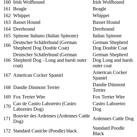
160
Irish Wolfhound
Irish Wolfhound
161
Beagle
Beagle
162
Whippet
Whippet
163
Basset Hound
Basset Hound
164
Deerhound
Deerhound
165
Spinone Italiano (Italian Spinone)
Italian Spinone
Deutscher Schäferhund (German
German Shepherd
166
Shepherd Dog Double Coat)
Dog Double Coat
Deutscher Schäferhund (German
German Shepherd
166
Shepherd Dog - Long and harsh outer
Dog Long and harsh
coat)
outer coat
American Cocker
167
American Cocker Spaniel
Spaniel
Dandie Dinmont
168
Dandie Dinmont Terrier
Terrier
169
Fox Terrier Wire
Fox Terrier Wire
Cao de Castro Laboreiro (Castro
Castro Laboreiro
170
Laboreiro Dog)
Dog
Bouvier des Ardennes (Ardennes Cattle
171
Ardennes Cattle Dog
Dog)
Standard Poodle
172
Standard Caniche (Poodle) black
Black