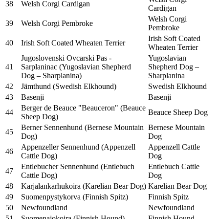
38
Welsh Corgi Cardigan
Cardigan
Welsh Corgi
39
Welsh Corgi Pembroke
Pembroke
Irish Soft Coated
40
Irish Soft Coated Wheaten Terrier
Wheaten Terrier
Jugoslovenski Ovcarski Pas -
Yugoslavian
41
Sarplaninac (Yugoslavian Shepherd
Shepherd Dog –
Dog – Sharplanina)
Sharplanina
42
Jämthund (Swedish Elkhound)
Swedish Elkhound
43
Basenji
Basenji
Berger de Beauce "Beauceron" (Beauce
44
Beauce Sheep Dog
Sheep Dog)
Berner Sennenhund (Bernese Mountain
Bernese Mountain
45
Dog)
Dog
Appenzeller Sennenhund (Appenzell
Appenzell Cattle
46
Cattle Dog)
Dog
Entlebucher Sennenhund (Entlebuch
Entlebuch Cattle
47
Cattle Dog)
Dog
48
Karjalankarhukoira (Karelian Bear Dog)
Karelian Bear Dog
49
Suomenpystykorva (Finnish Spitz)
Finnish Spitz
50
Newfoundland
Newfoundland
51
Suomenajokoira (Finnish Hound)
Finnish Hound