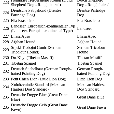
Hollandse Herdershond Rough (Dutch
Dutch Shepherd
223
Shepherd Dog - Rough haired)
Dog - Rough haired
Drentsche Patrijshond (Drentse
Drentse Partridge
224
Partridge Dog)
Dog
225
Fila Brasileiro
Fila Brasileiro
Landseer, Europäisch-kontinentaler Typ
226
Landseer
(Landseer, Europian-continental Type)
227
Lhasa Apso
Lhasa Apso
228
Afghan Hound
Afghan Hound
Srpski Trobojni Gonic (Serbian
Serbian Tricolour
229
Tricolour Hound)
Hound
230
Do-Khyi (Tibetan Mastiff)
Tibetan Mastiff
231
Tibetan Spaniel
Tibetan Spaniel
Deutsch Stichelhaar (German Rough-
German Rough-
232
haired Pointing Dog)
haired Pointing Dog
233
Petit Chien Lion (Little Lion Dog)
Little Lion Dog
Xoloitzcuintle Standard (Mexican
Mexican Hairless
234
Hairless Dog Standard)
Dog Standard
Deutsche Dogge Blue (Great Dane
235
Great Dane Blue
Blue)
Deutsche Dogge Gelb (Great Dane
235
Great Dane Fawn
Fawn)