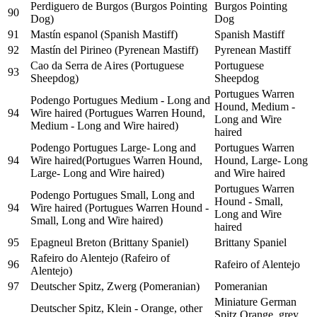
Perdiguero de Burgos (Burgos Pointing
Burgos Pointing
90
Dog)
Dog
91
Mastín espanol (Spanish Mastiff)
Spanish Mastiff
92
Mastín del Pirineo (Pyrenean Mastiff)
Pyrenean Mastiff
Cao da Serra de Aires (Portuguese
Portuguese
93
Sheepdog)
Sheepdog
Portugues Warren
Podengo Portugues Medium - Long and
Hound, Medium -
94
Wire haired (Portugues Warren Hound,
Long and Wire
Medium - Long and Wire haired)
haired
Podengo Portugues Large- Long and
Portugues Warren
94
Wire haired(Portugues Warren Hound,
Hound, Large- Long
Large- Long and Wire haired)
and Wire haired
Portugues Warren
Podengo Portugues Small, Long and
Hound - Small,
94
Wire haired (Portugues Warren Hound -
Long and Wire
Small, Long and Wire haired)
haired
95
Epagneul Breton (Brittany Spaniel)
Brittany Spaniel
Rafeiro do Alentejo (Rafeiro of
96
Rafeiro of Alentejo
Alentejo)
97
Deutscher Spitz, Zwerg (Pomeranian)
Pomeranian
Miniature German
Deutscher Spitz, Klein - Orange, other
Spitz Orange, grey