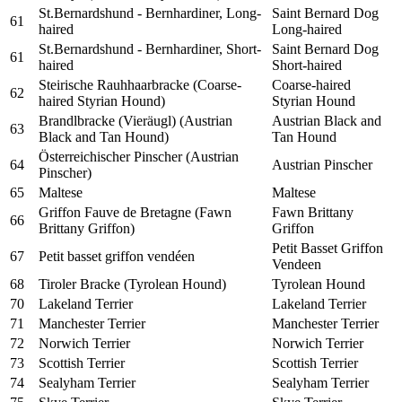
St.Bernardshund - Bernhardiner, Long-
Saint Bernard Dog
61
haired
Long-haired
St.Bernardshund - Bernhardiner, Short-
Saint Bernard Dog
61
haired
Short-haired
Steirische Rauhhaarbracke (Coarse-
Coarse-haired
62
haired Styrian Hound)
Styrian Hound
Brandlbracke (Vieräugl) (Austrian
Austrian Black and
63
Black and Tan Hound)
Tan Hound
Österreichischer Pinscher (Austrian
64
Austrian Pinscher
Pinscher)
65
Maltese
Maltese
Griffon Fauve de Bretagne (Fawn
Fawn Brittany
66
Brittany Griffon)
Griffon
Petit Basset Griffon
67
Petit basset griffon vendéen
Vendeen
68
Tiroler Bracke (Tyrolean Hound)
Tyrolean Hound
70
Lakeland Terrier
Lakeland Terrier
71
Manchester Terrier
Manchester Terrier
72
Norwich Terrier
Norwich Terrier
73
Scottish Terrier
Scottish Terrier
74
Sealyham Terrier
Sealyham Terrier