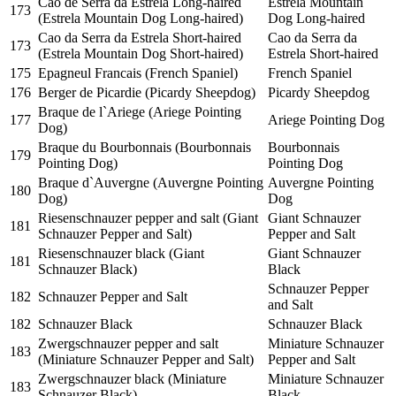
Cao de Serra da Estrela Long-haired
Estrela Mountain
173
(Estrela Mountain Dog Long-haired)
Dog Long-haired
Cao da Serra da Estrela Short-haired
Cao da Serra da
173
(Estrela Mountain Dog Short-haired)
Estrela Short-haired
175
Epagneul Francais (French Spaniel)
French Spaniel
176
Berger de Picardie (Picardy Sheepdog)
Picardy Sheepdog
Braque de l`Ariege (Ariege Pointing
177
Ariege Pointing Dog
Dog)
Braque du Bourbonnais (Bourbonnais
Bourbonnais
179
Pointing Dog)
Pointing Dog
Braque d`Auvergne (Auvergne Pointing
Auvergne Pointing
180
Dog)
Dog
Riesenschnauzer pepper and salt (Giant
Giant Schnauzer
181
Schnauzer Pepper and Salt)
Pepper and Salt
Riesenschnauzer black (Giant
Giant Schnauzer
181
Schnauzer Black)
Black
Schnauzer Pepper
182
Schnauzer Pepper and Salt
and Salt
182
Schnauzer Black
Schnauzer Black
Zwergschnauzer pepper and salt
Miniature Schnauzer
183
(Miniature Schnauzer Pepper and Salt)
Pepper and Salt
Zwergschnauzer black (Miniature
Miniature Schnauzer
183
Schnauzer Black)
Black