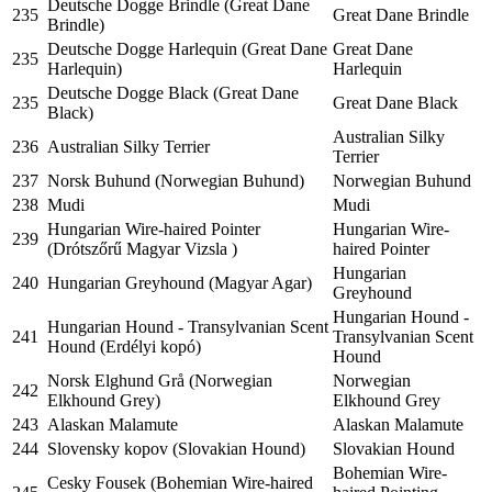
Deutsche Dogge Brindle (Great Dane
235
Great Dane Brindle
Brindle)
Deutsche Dogge Harlequin (Great Dane
Great Dane
235
Harlequin)
Harlequin
Deutsche Dogge Black (Great Dane
235
Great Dane Black
Black)
Australian Silky
236
Australian Silky Terrier
Terrier
237
Norsk Buhund (Norwegian Buhund)
Norwegian Buhund
238
Mudi
Mudi
Hungarian Wire-haired Pointer
Hungarian Wire-
239
(Drótszőrű Magyar Vizsla )
haired Pointer
Hungarian
240
Hungarian Greyhound (Magyar Agar)
Greyhound
Hungarian Hound -
Hungarian Hound - Transylvanian Scent
241
Transylvanian Scent
Hound (Erdélyi kopó)
Hound
Norsk Elghund Grå (Norwegian
Norwegian
242
Elkhound Grey)
Elkhound Grey
243
Alaskan Malamute
Alaskan Malamute
244
Slovensky kopov (Slovakian Hound)
Slovakian Hound
Bohemian Wire-
Cesky Fousek (Bohemian Wire-haired