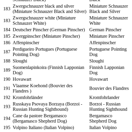
Zwergschnauzer black and silver
Miniature Schnauzer
183
(Miniature Schnauzer Black and Silver)
Black and Silver
Zwergschnauzer white (Miniature
Miniature Schnauzer
183
Schnauzer White)
White
184
Deutscher Pinscher (German Pinscher)
German Pinscher
185
Zwergpinscher (Miniature Pinscher)
Miniature Pinscher
186
Affenpinscher
Affenpinscher
Perdigueiro Portugues (Portuguese
Portuguese Pointing
187
Pointing Dog)
Dog
188
Sloughi
Sloughi
Suomenlapinkoira (Finnish Lapponian
Finnish Lapponian
189
Dog)
Dog
190
Hovawart
Hovawart
Vlaamse Koehond (Bouvier des
191
Bouvier des Flandres
Flandres )
192
Kromfohrländer
Kromfohrlander
Russkaya Psovaya Borzaya (Borzoi -
Borzoi - Russian
193
Russian Hunting Sighthound)
Hunting Sighthound
Cane da pastore Bergamasco
Bergamasco
194
(Bergamasco Shepherd Dog)
Shepherd Dog
195
Volpino Italiano (Italian Volpino)
Italian Volpino