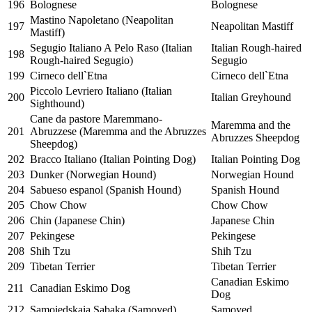
196
Bolognese
Bolognese
Mastino Napoletano (Neapolitan
197
Neapolitan Mastiff
Mastiff)
Segugio Italiano A Pelo Raso (Italian
Italian Rough-haired
198
Rough-haired Segugio)
Segugio
199
Cirneco dell`Etna
Cirneco dell`Etna
Piccolo Levriero Italiano (Italian
200
Italian Greyhound
Sighthound)
Cane da pastore Maremmano-
Maremma and the
201
Abruzzese (Maremma and the Abruzzes
Abruzzes Sheepdog
Sheepdog)
202
Bracco Italiano (Italian Pointing Dog)
Italian Pointing Dog
203
Dunker (Norwegian Hound)
Norwegian Hound
204
Sabueso espanol (Spanish Hound)
Spanish Hound
205
Chow Chow
Chow Chow
206
Chin (Japanese Chin)
Japanese Chin
207
Pekingese
Pekingese
208
Shih Tzu
Shih Tzu
209
Tibetan Terrier
Tibetan Terrier
Canadian Eskimo
211
Canadian Eskimo Dog
Dog
212
Samoiedskaia Sabaka (Samoyed)
Samoyed