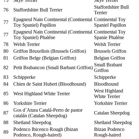
75
Skye Terrier
Skye Terrier
Staffordshire Bull
76
Staffordshire Bull Terrier
Terrier
Epagneul Nain Continental (Continental
Continental Toy
77
Toy Spaniel) Papillon
Spaniel Papillon
Epagneul Nain Continental (Continental
Continental Toy
77
Toy Spaniel) Phaléne
Spanie Phaléne
78
Welsh Terrier
Welsh Terrier
80
Griffon Bruxellois (Brussels Griffon)
Brussels Griffon
81
Griffon Belge (Belgian Griffon)
Belgian Griffon
Small Brabant
82
Petit Brabancon (Small Barbant Griffon)
Griffon
83
Schipperke
Schipperke
84
Chien de Saint Hubert (Bloodhound)
Bloodhound
West Highland
85
West Highland White Terrier
White Terrier
86
Yorkshire Terrier
Yorkshire Terrier
Gos d`Atura Catalá-Perro de pastor
87
Catalan Sheepdog
catalán (Catalan Sheepdog)
88
Shetland Sheepdog
Shetland Sheepdog
Podenco Ibicenco Rough (Ibizan
Ibizan Podenco
89
Podenco, Rough-haired)
Rough-haired