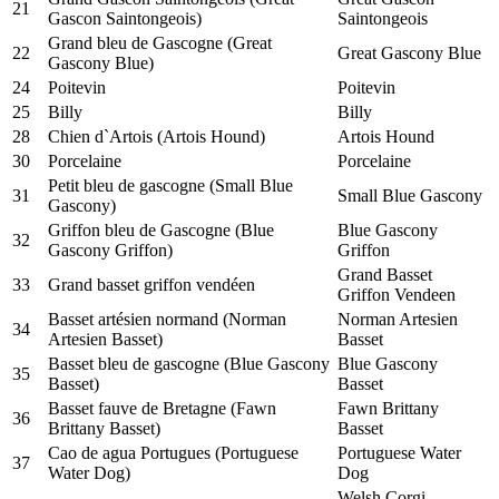
21
Gascon Saintongeois)
Saintongeois
Grand bleu de Gascogne (Great
22
Great Gascony Blue
Gascony Blue)
24
Poitevin
Poitevin
25
Billy
Billy
28
Chien d`Artois (Artois Hound)
Artois Hound
30
Porcelaine
Porcelaine
Petit bleu de gascogne (Small Blue
31
Small Blue Gascony
Gascony)
Griffon bleu de Gascogne (Blue
Blue Gascony
32
Gascony Griffon)
Griffon
Grand Basset
33
Grand basset griffon vendéen
Griffon Vendeen
Basset artésien normand (Norman
Norman Artesien
34
Artesien Basset)
Basset
Basset bleu de gascogne (Blue Gascony
Blue Gascony
35
Basset)
Basset
Basset fauve de Bretagne (Fawn
Fawn Brittany
36
Brittany Basset)
Basset
Cao de agua Portugues (Portuguese
Portuguese Water
37
Water Dog)
Dog
Welsh Corgi