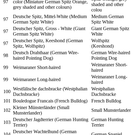
97
color (Miniature German Spitz Orange,
shaded and other
grey shaded and other colours)
colou
Deutsche Spitz, Mittel-White (Medium
Medium German
97
German Spitz White)
Spitz White
Deutscher Spitz, Gross - White (Giant
Giant German Spitz
97
German Spitz White)
White
Deutscher Spitz, Keeshond (German
Wolfspitz
97
Spitz, Wolfspitz)
(Keeshond)
Deutsch Drahthaar (German Wire-
German Wire-haired
98
haired Pointing Dog)
Pointing Dog
Weimaraner Short-
99
Weimaraner Short-haired
haired
Weimaraner Long-
99
Weimaraner Long-haired
haired
Westfälische dachsbracke (Westphalian
Westphalian
100
Dachsbracke)
Dachsbracke
101
Bouledogue Francais (French Bulldog)
French Bulldog
Kleiner Münsterländer (Small
102
Small Munsterlander
Munsterlander)
Deutscher Jagdterrier (German Hunting
German Hunting
103
Terrier)
Terrier
Deutscher Wachtelhund (German
104
German Spaniel