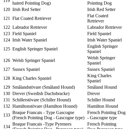
119
haired Pointing Dog)
Pointing Dog
120
Irish Red Setter
Irish Red Setter
Flat Coated
121
Flat Coated Retriever
Retriever
122
Labrador Retriever
Labrador Retriever
123
Field Spaniel
Field Spaniel
124
Irish Water Spaniel
Irish Water Spaniel
English Springer
125
English Springer Spaniel
Spaniel
Welsh Springer
126
Welsh Springer Spaniel
Spaniel
127
Sussex Spaniel
Sussex Spaniel
King Charles
128
King Charles Spaniel
Spaniel
129
Smålandstövare (Småland Hound)
Småland Hound
130
Drever (Swedish Dachsbracke)
Drever
131
Schillerstövare (Schiller Hound)
Schiller Hound
132
Hamiltonstövare (Hamilton Hound)
Hamilton Hound
Braque Francais - Type Gascogne
French Pointing Dog
133
(French Pointing Dog - Gascogne type)
- Gascogne type
Braque Francais -Type Pyrenees
French Pointing
134