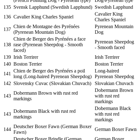
(French Pointing Dog - Pyrenean type)
Dog-Pyrenean type
135
Svensk Lapphund (Swedish Lapphund)
Swedish Lapphund
Cavalier King
136
Cavalier King Charles Spaniel
Charles Spaniel
Chien de Montagne des Pyrénées
Pyrenean Mountain
137
(Pyrenean Mountain Dog)
Dog
Chien de Berger des Pyrénées a face
Pyrenean Sheepdog
138
rase (Pyrenean Sheepdog - Smooth
- Smooth faced
faced)
139
Irish Terrirer
Irish Terrirer
140
Boston Terrier
Boston Terrier
Chien de Berger des Pyrénées a poil
Long-haired
141
long (Long-haired Pyrenean Sheepdog)
Pyrenean Sheepdog
142
Slovensky Cuvac (Slovakian Chuvach)
Slovakian Chuvach
Dobermann Brown
Dobermann Brown with rust red
143
with rust red
markings
markings
Dobermann Black
Dobermann Black with rust red
143
with rust red
markings
markings
Deutscher Boxer Fawn (German Boxer
144
German Boxer Fawn
Fawn)
Deutscher Boxer Brindle (German
German Boxer