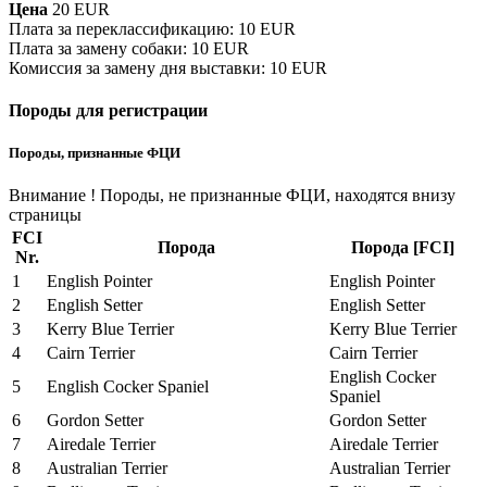
Цена
20 EUR
Плата за переклассификацию
:
10 EUR
Плата за замену собаки
:
10 EUR
Комиссия за замену дня выставки
:
10 EUR
Породы для регистрации
Породы, признанные ФЦИ
Внимание ! Породы, не признанные ФЦИ, находятся внизу
страницы
FCI
Порода
Порода [FCI]
Nr.
1
English Pointer
English Pointer
2
English Setter
English Setter
3
Kerry Blue Terrier
Kerry Blue Terrier
4
Cairn Terrier
Cairn Terrier
English Cocker
5
English Cocker Spaniel
Spaniel
6
Gordon Setter
Gordon Setter
7
Airedale Terrier
Airedale Terrier
8
Australian Terrier
Australian Terrier