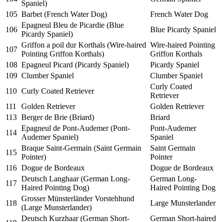
Spaniel)
105
Barbet (French Water Dog)
French Water Dog
Epagneul Bleu de Picardie (Blue
106
Blue Picardy Spaniel
Picardy Spaniel)
Griffon a poil dur Korthals (Wire-haired
Wire-haired Pointing
107
Pointing Griffon Korthals)
Griffon Korthals
108
Epagneul Picard (Picardy Spaniel)
Picardy Spaniel
109
Clumber Spaniel
Clumber Spaniel
Curly Coated
110
Curly Coated Retriever
Retriever
111
Golden Retriever
Golden Retriever
113
Berger de Brie (Briard)
Briard
Epagneul de Pont-Audemer (Pont-
Pont-Audemer
114
Audemer Spaniel)
Spaniel
Braque Saint-Germain (Saint Germain
Saint Germain
115
Pointer)
Pointer
116
Dogue de Bordeaux
Dogue de Bordeaux
Deutsch Langhaar (German Long-
German Long-
117
Haired Pointing Dog)
Haired Pointing Dog
Grosser Münsterländer Vorstehhund
118
Large Munsterlander
(Large Munsterlander)
Deutsch Kurzhaar (German Short-
German Short-haired