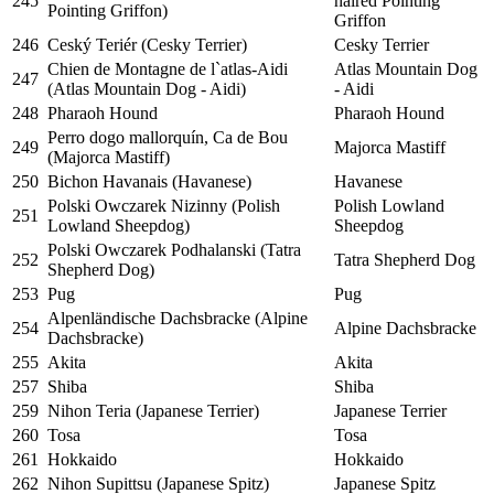
245
haired Pointing
Pointing Griffon)
Griffon
246
Ceský Teriér (Cesky Terrier)
Cesky Terrier
Chien de Montagne de l`atlas-Aidi
Atlas Mountain Dog
247
(Atlas Mountain Dog - Aidi)
- Aidi
248
Pharaoh Hound
Pharaoh Hound
Perro dogo mallorquín, Ca de Bou
249
Majorca Mastiff
(Majorca Mastiff)
250
Bichon Havanais (Havanese)
Havanese
Polski Owczarek Nizinny (Polish
Polish Lowland
251
Lowland Sheepdog)
Sheepdog
Polski Owczarek Podhalanski (Tatra
252
Tatra Shepherd Dog
Shepherd Dog)
253
Pug
Pug
Alpenländische Dachsbracke (Alpine
254
Alpine Dachsbracke
Dachsbracke)
255
Akita
Akita
257
Shiba
Shiba
259
Nihon Teria (Japanese Terrier)
Japanese Terrier
260
Tosa
Tosa
261
Hokkaido
Hokkaido
262
Nihon Supittsu (Japanese Spitz)
Japanese Spitz