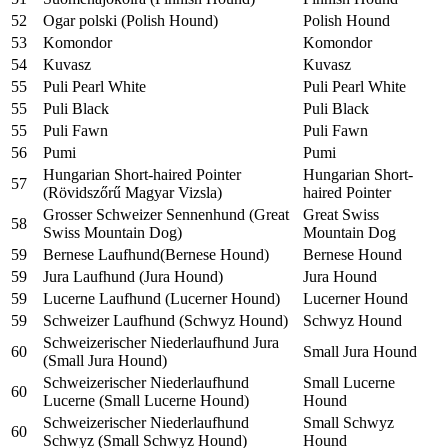
52
Ogar polski (Polish Hound)
Polish Hound
53
Komondor
Komondor
54
Kuvasz
Kuvasz
55
Puli Pearl White
Puli Pearl White
55
Puli Black
Puli Black
55
Puli Fawn
Puli Fawn
56
Pumi
Pumi
Hungarian Short-haired Pointer
Hungarian Short-
57
(Rövidszőrű Magyar Vizsla)
haired Pointer
Grosser Schweizer Sennenhund (Great
Great Swiss
58
Swiss Mountain Dog)
Mountain Dog
59
Bernese Laufhund(Bernese Hound)
Bernese Hound
59
Jura Laufhund (Jura Hound)
Jura Hound
59
Lucerne Laufhund (Lucerner Hound)
Lucerner Hound
59
Schweizer Laufhund (Schwyz Hound)
Schwyz Hound
Schweizerischer Niederlaufhund Jura
60
Small Jura Hound
(Small Jura Hound)
Schweizerischer Niederlaufhund
Small Lucerne
60
Lucerne (Small Lucerne Hound)
Hound
Schweizerischer Niederlaufhund
Small Schwyz
60
Schwyz (Small Schwyz Hound)
Hound