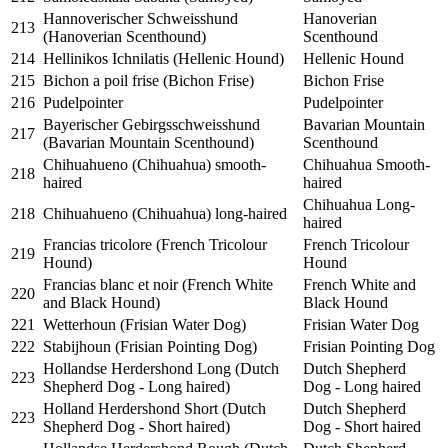
Hannoverischer Schweisshund
Hanoverian
213
(Hanoverian Scenthound)
Scenthound
214
Hellinikos Ichnilatis (Hellenic Hound)
Hellenic Hound
215
Bichon a poil frise (Bichon Frise)
Bichon Frise
216
Pudelpointer
Pudelpointer
Bayerischer Gebirgsschweisshund
Bavarian Mountain
217
(Bavarian Mountain Scenthound)
Scenthound
Chihuahueno (Chihuahua) smooth-
Chihuahua Smooth-
218
haired
haired
Chihuahua Long-
218
Chihuahueno (Chihuahua) long-haired
haired
Francias tricolore (French Tricolour
French Tricolour
219
Hound)
Hound
Francias blanc et noir (French White
French White and
220
and Black Hound)
Black Hound
221
Wetterhoun (Frisian Water Dog)
Frisian Water Dog
222
Stabijhoun (Frisian Pointing Dog)
Frisian Pointing Dog
Hollandse Herdershond Long (Dutch
Dutch Shepherd
223
Shepherd Dog - Long haired)
Dog - Long haired
Holland Herdershond Short (Dutch
Dutch Shepherd
223
Shepherd Dog - Short haired)
Dog - Short haired