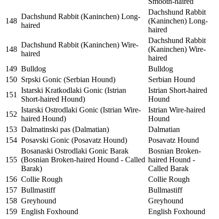
Smooth-haired
Dachshund Rabbit
Dachshund Rabbit (Kaninchen) Long-
148
(Kaninchen) Long-
haired
haired
Dachshund Rabbit
Dachshund Rabbit (Kaninchen) Wire-
148
(Kaninchen) Wire-
haired
haired
149
Bulldog
Bulldog
150
Srpski Gonic (Serbian Hound)
Serbian Hound
Istarski Kratkodlaki Gonic (Istrian
Istrian Short-haired
151
Short-haired Hound)
Hound
Istarski Ostrodlaki Gonic (Istrian Wire-
Istrian Wire-haired
152
haired Hound)
Hound
153
Dalmatinski pas (Dalmatian)
Dalmatian
154
Posavski Gonic (Posavatz Hound)
Posavatz Hound
Bosanaski Ostrodlaki Gonic Barak
Bosnian Broken-
155
(Bosnian Broken-haired Hound - Called
haired Hound -
Barak)
Called Barak
156
Collie Rough
Collie Rough
157
Bullmastiff
Bullmastiff
158
Greyhound
Greyhound
159
English Foxhound
English Foxhound